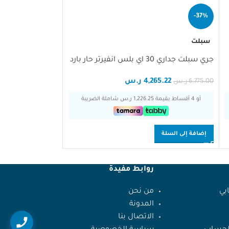
-36%
-37%
سبلت
سبلت
جري سبلت جداري 30 اي بلس انفيرتر حار بارد
جري سبلت جداري 30 اي ماكس بارد
4,265.22
ر.س
17.85
6,775.00
ر.س
6,075.00
ر.س
أو 4 أقساط بقيمة 1,226.25 ر.س شاملة الضريبة
أو 4 أقساط بقيمة 1,126.38 ر.س شاملة الضريبة
إضافة إلى السلة
إضافة إلى السلة
روابط مفيدة
بي
من نحن
المدونة
الاتصال بنا