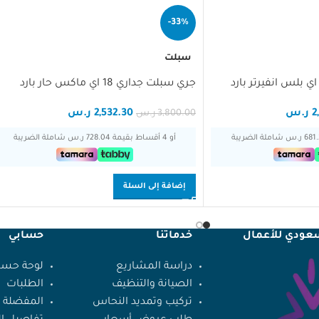
-33%
سبلت
جري سبلت جداري 18 اي ماكس حار بارد
2
ر.س
2,532.30
ر.س
3,800.00
ر.س
أو 4 أقساط بقيمة 728.04 ر.س شاملة الضريبة
إضافة إلى السلة
سعودي للأعمال
خدماتنا
حسابي
دراسة المشاريع
لوحة حسا
الصيانة والتنظيف
الطلبات
تركيب وتمديد النحاس
المفضلة