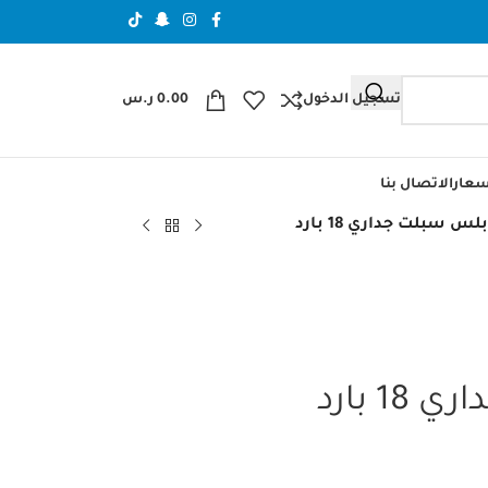
تسجيل الدخول
0.00
ر.س
عار
الاتصال بنا
لس سبلت جداري 18 بارد
 بارد