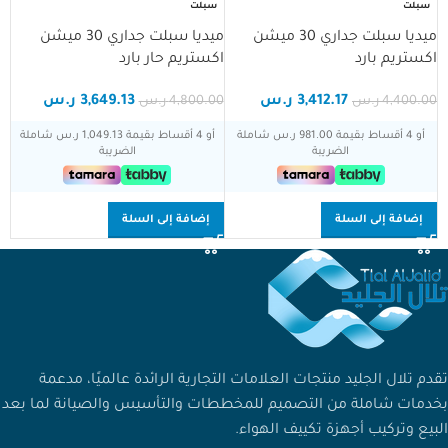
سبلت
سبلت
ميديا سبلت جداري 30 ميشن
ميديا سبلت جداري 30 ميشن
اكستريم بارد
اكستريم حار بارد
3,412.17
ر.س
3,649.13
ر.س
4,400.00
ر.س
4,800.00
ر.س
أو 4 أقساط بقيمة 981.00 ر.س شاملة
أو 4 أقساط بقيمة 1,049.13 ر.س شاملة
الضريبة
الضريبة
إضافة إلى السلة
إضافة إلى السلة
تقدم تلال الجليد منتجات العلامات التجارية الرائدة عالميًا، مدعمة
بخدمات شاملة من التصميم للمخططات والتأسيس والصيانة لما بعد
البيع وتركيب أجهزة تكييف الهواء.