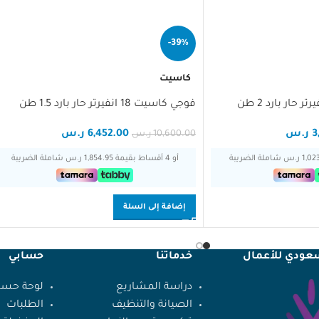
-39%
كاسيت
فوجي كاسيت 18 انفيرتر حار بارد 1.5 طن
3
ر.س
6,452.00
ر.س
10,600.00
ر.س
أو 4 أقساط بقيمة 1,854.95 ر.س شاملة الضريبة
إضافة إلى السلة
سعودي للأعمال
خدماتنا
حسابي
دراسة المشاريع
لوحة حسا
الصيانة والتنظيف
الطلبات