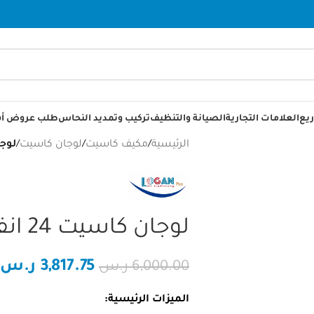
يع
العلامات التجارية
الصيانة والتنظيف
تركيب وتمديد النحاس
طلب عروض أس
الرئيسية
/
مكيف كاسيت
/
لوجان كاسيت
/
لوجان كاس
لوجان كاسيت 24 انفيرتر حار بارد 2 طن
3,817.75
ر.س
6,000.00
ر.س
الميزات الرئيسية: