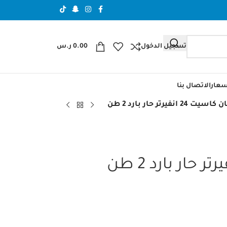
تسجيل الدخول
0.00
ر.س
عار
الاتصال بنا
يت 24 انفيرتر حار بارد 2 طن