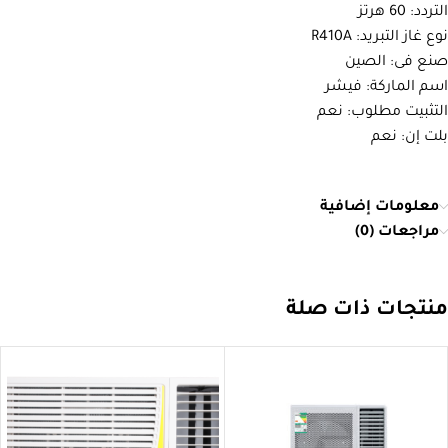
التردد: 60 هرتز
نوع غاز التبريد: R410A
صنع فى: الصين
اسم الماركة: فيشر
التثبيت مطلوب: نعم
بلت إن: نعم
معلومات إضافية
مراجعات (0)
منتجات ذات صلة