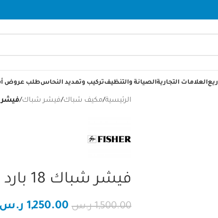
يع
العلامات التجارية
الصيانة والتنظيف
تركيب وتمديد النحاس
طلب عروض أس
الرئيسية
/
مكيف شباك
/
فيشر شباك
/
فيشر شبا
فيشر شباك 18 بارد
1,250.00
ر.س
1,500.00
ر.س