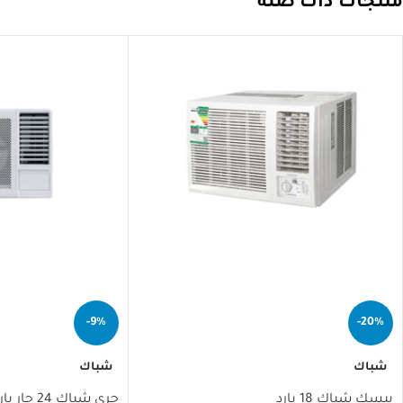
منتجات ذات صلة
-9%
-20%
مساعد تلال الجليد
مساعد ذكي
شباك
شباك
بيسك شباك 18 بارد
جري شباك 24 حار بارد