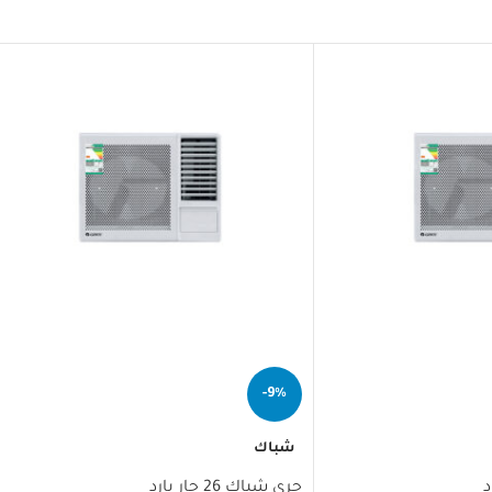
-9%
شباك
جري شباك 26 حار بارد