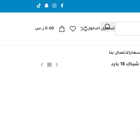
تسجيل الدخول
0.00
ر.س
عار
الاتصال بنا
ك 18 بارد