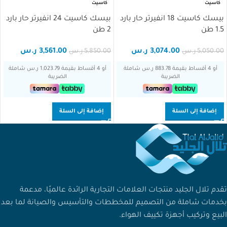
كاسيت
كاسيت
بيسك كاسيت 18 انفيرتر حار بارد
بيسك كاسيت 24 انفيرتر حار بارد
1.5 طن
2 طن
3,074.00
ر.س
3,561.00
ر.س
5,050.00
ر.س
5,850.00
ر.س
أو 4 أقساط بقيمة 883.78 ر.س شاملة
أو 4 أقساط بقيمة 1,023.79 ر.س شاملة
الضريبة
الضريبة
إضافة إلى السلة
إضافة إلى السلة
تقدم تلال الجليد منتجات العلامات التجارية الرائدة عالميًا، مدعمة
بخدمات شاملة من التصميم للمخططات والتأسيس والصيانة لما بعد
البيع وتركيب أجهزة تكييف الهواء.